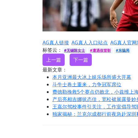
AG真人链接
AG真人入口站点
AG真人官网
标签云：
#无锡陈女士
#遭遇假冒靳
#东骗局
上一篇
下一篇
最新文章：
本月亚洲最大冰上娱乐场所盛大开幕
斗牛士卷土重来，力争冠军席位
费德勒挽救5个赛点仍败北，小兹维上
产后亮相吉娜状态佳，宽松裙展露曼妙
王嘉尔驾校事件引关注，工作室倡导驾
独家揭秘：兰克尔成都行前夜急赴深圳