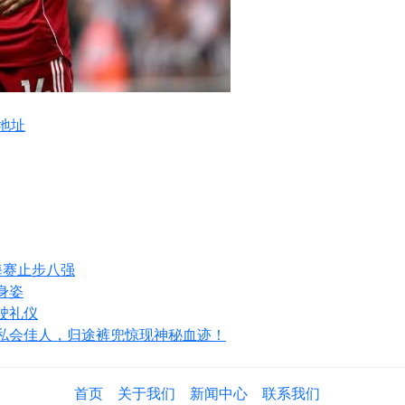
地址
海赛止步八强
身姿
驶礼仪
私会佳人，归途裤兜惊现神秘血迹！
首页
关于我们
新闻中心
联系我们