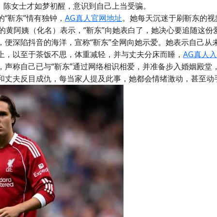
预，陈女士才如梦初醒，意识到自己上当受骗。
“靳东”情有独钟，
AG真人官网地址
。她每天沉迷于刷靳东的视
的黄阿姨（化名）表示，“靳东”向她表白了，她决心要追随这份
，便深陷抖音的海洋，宣称“靳东”全网向她示爱。她表示自己从
上，以至于茶饭不思，体重减轻，并与丈夫分床而睡，
AG真人
，声称自己已与“靳东”通过网络相识相爱，并准备步入婚姻殿堂
和丈夫反目成仇，每当家人提及此事，她都会情绪激动，甚至动