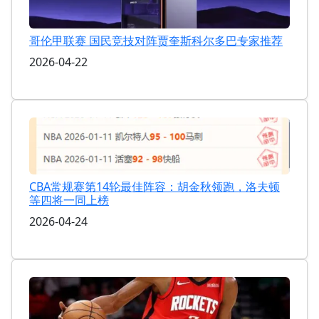
哥伦甲联赛 国民竞技对阵贾奎斯科尔多巴专家推荐
2026-04-22
CBA常规赛第14轮最佳阵容：胡金秋领跑，洛夫顿
等四将一同上榜
2026-04-24