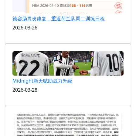
德容肠胃炎康复，重返荷兰队周二训练日程
2026-03-26
Midnight新天赋助战力升级
2026-03-28