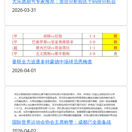
大乐透期号专家推荐：质合分析前区十码得分机会
2026-03-31
曼联全力追逐多特蒙德中场球员恩梅查
2026-04-01
国际世界运动会协会主席称赞：成都已全面备战
2026-04-02