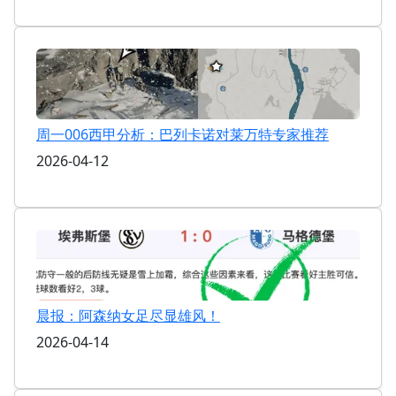
周一006西甲分析：巴列卡诺对莱万特专家推荐
2026-04-12
晨报：阿森纳女足尽显雄风！
2026-04-14