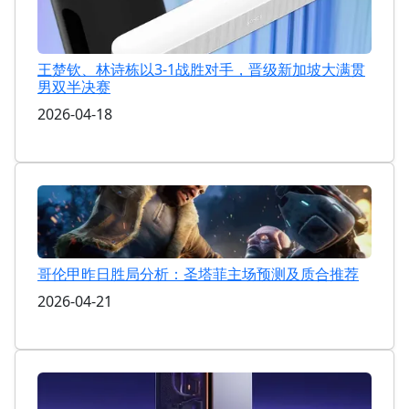
王楚钦、林诗栋以3-1战胜对手，晋级新加坡大满贯
男双半决赛
2026-04-18
哥伦甲昨日胜局分析：圣塔菲主场预测及质合推荐
2026-04-21