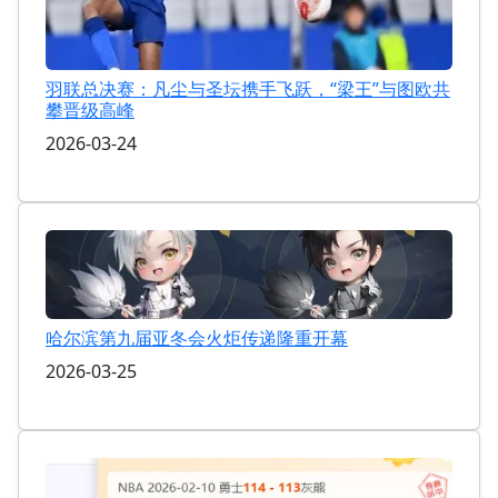
羽联总决赛：凡尘与圣坛携手飞跃，“梁王”与图欧共
攀晋级高峰
2026-03-24
哈尔滨第九届亚冬会火炬传递隆重开幕
2026-03-25