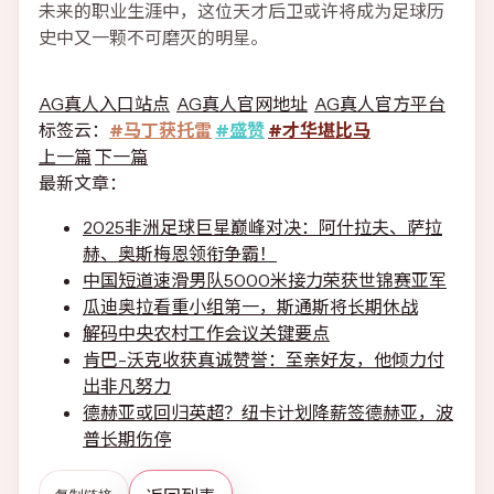
未来的职业生涯中，这位天才后卫或许将成为足球历
史中又一颗不可磨灭的明星。
AG真人入口站点
AG真人官网地址
AG真人官方平台
标签云：
#马丁获托雷
#盛赞
#才华堪比马
上一篇
下一篇
最新文章：
2025非洲足球巨星巅峰对决：阿什拉夫、萨拉
赫、奥斯梅恩领衔争霸！
中国短道速滑男队5000米接力荣获世锦赛亚军
瓜迪奥拉看重小组第一，斯通斯将长期休战
解码中央农村工作会议关键要点
肯巴-沃克收获真诚赞誉：至亲好友，他倾力付
出非凡努力
德赫亚或回归英超？纽卡计划降薪签德赫亚，波
普长期伤停