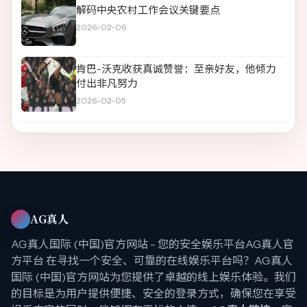
解码中央农村工作会议关键要点
2026-02-06
肯巴-沃克收获真诚赞誉：至亲好友，他倾力
付出非凡努力
2026-02-05
AG真人
AG·真人国际 (中国)官方网站 - 您的安全娱乐平台AG真人官
方平台 在寻找一个安全、可靠的在线娱乐平台吗？AG·真人
国际 (中国)官方网站为您提供了卓越的线上娱乐体验。我们
的目标是为用户提供便捷、安全的登录方式，确保您在享受