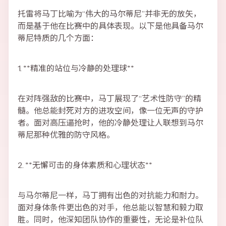
托雷将马丁比喻为“伟大的马尔蒂尼”并非无的放矢，
而是基于他在比赛中的具体表现。以下是他具备马尔
蒂尼特质的几个方面：
1. **精准的站位与冷静的处理球**
在对阵强敌的比赛中，马丁展现了“艺术性防守”的精
髓。他总能封死对方的进攻空间，像一位无声的守护
者。面对高压逼抢时，他的冷静处理让人联想到马尔
蒂尼那种优雅的防守风格。
2. **无懈可击的身体素质和心理状态**
与马尔蒂尼一样，马丁拥有出色的对抗能力和耐力。
面对身体条件更出色的对手，他总能以智慧和毅力取
胜。同时，他深知团队协作的重要性，无论是补位队