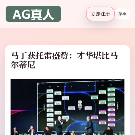
立即注册
菜单
马丁获托雷盛赞：才华堪比马
尔蒂尼