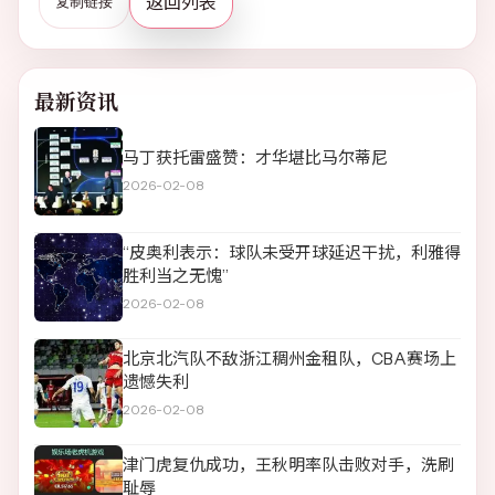
返回列表
复制链接
最新资讯
马丁获托雷盛赞：才华堪比马尔蒂尼
2026-02-08
“皮奥利表示：球队未受开球延迟干扰，利雅得
胜利当之无愧”
2026-02-08
北京北汽队不敌浙江稠州金租队，CBA赛场上
遗憾失利
2026-02-08
津门虎复仇成功，王秋明率队击败对手，洗刷
耻辱